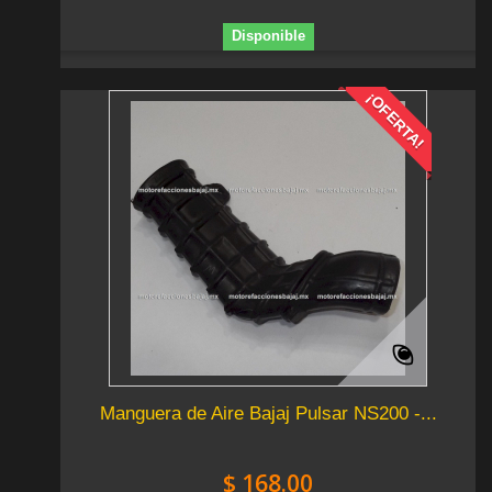
Disponible
¡OFERTA!
Manguera de Aire Bajaj Pulsar NS200 -...
$ 168.00