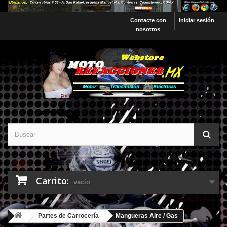
Contacte con
Iniciar sesión
nosotros
Carrito:
vacío
Partes de Carrocería
Mangueras Aire / Gas