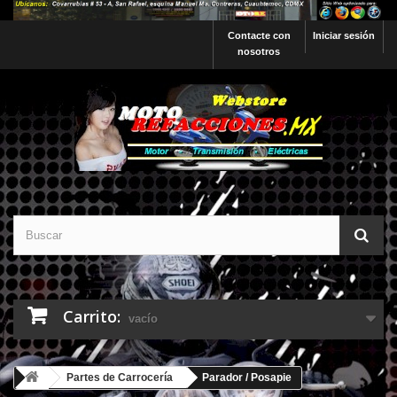
Contacte con
Iniciar sesión
nosotros
Carrito:
vacío
Partes de Carrocería
Parador / Posapie