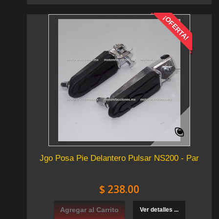
¡OFERTA!
Jgo Posa Pie Delantero Pulsar NS200 - Par
$ 238.00
Agregar al Carrito
Ver detalles ...