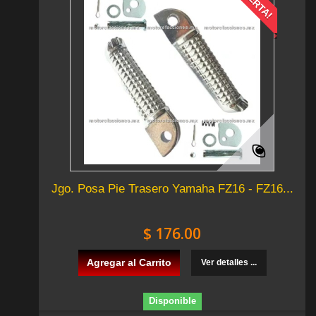
¡OFERTA!
Jgo. Posa Pie Trasero Yamaha FZ16 - FZ16...
$ 176.00
Agregar al Carrito
Ver detalles ...
Disponible