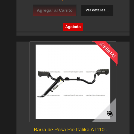
Agregar al Carrito
Ver detalles ...
Agotado
¡OFERTA!
Barra de Posa Pie Italika AT110 -...