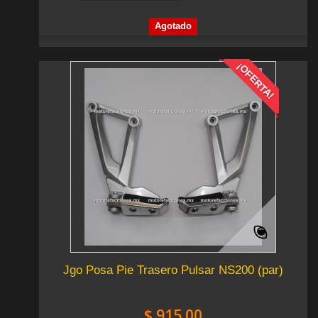
Agotado
¡OFERTA!
Jgo Posa Pie Trasero Pulsar NS200 (par)
$ 915.00