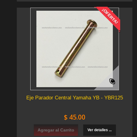
¡OFERTA!
Eje Parador Central Yamaha YB - YBR125
$ 45.00
Agregar al Carrito
Ver detalles ...