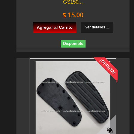
GS150...
$ 15.00
Agregar al Carrito
Ver detalles ...
Disponible
¡OFERTA!