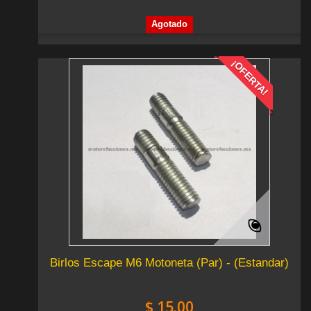
Agotado
¡OFERTA!
Birlos Escape M6 Motoneta (Par) - (Estandar)
$ 15.00