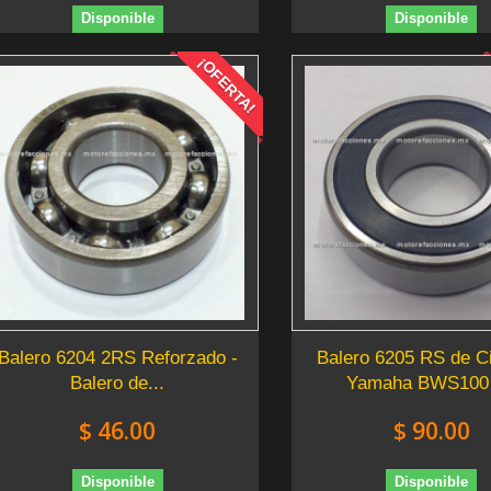
Disponible
Disponible
¡OFERTA!
Balero 6204 2RS Reforzado -
Balero 6205 RS de C
Balero de...
Yamaha BWS100 -
$ 46.00
$ 90.00
Disponible
Disponible