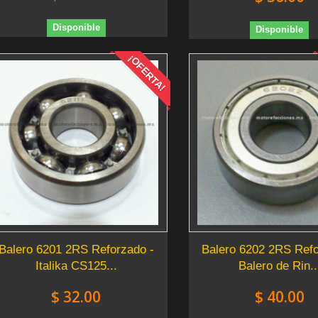
Disponible
Disponible
¡OFERTA!
Balero 6201 2RS Reforzado -
Balero 6202 2RS Refo
Italika CS125...
Balero de Rin..
$ 32.00
$ 40.00