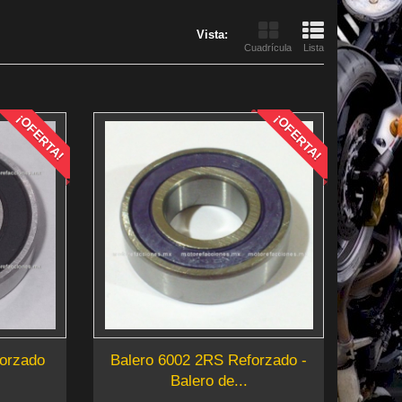
Vista:
Cuadrícula
Lista
¡OFERTA!
¡OFERTA!
forzado
Balero 6002 2RS Reforzado -
Balero de...