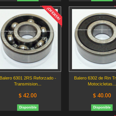
¡OFERTA!
Balero 6301 2RS Reforzado -
Balero 6302 de Rin Tr
Transmision...
Motocicletas..
$ 42.00
$ 40.00
Disponible
Disponible