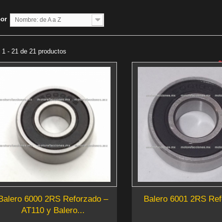
por
Nombre: de A a Z
1 - 21 de 21 productos
Balero 6000 2RS Reforzado –
Balero 6001 2RS Re
AT110 y Balero...