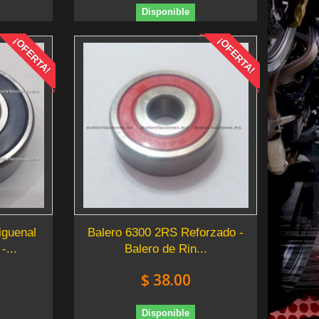
Disponible
¡OFERTA!
¡OFERTA!
iguenal
Balero 6300 2RS Reforzado -
...
Balero de Rin...
$ 38.00
Disponible