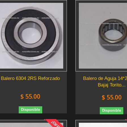
Balero 6304 2RS Reforzado
Balero de Aguja 14*
Bajaj Torito...
$ 55.00
$ 55.00
Disponible
Disponible