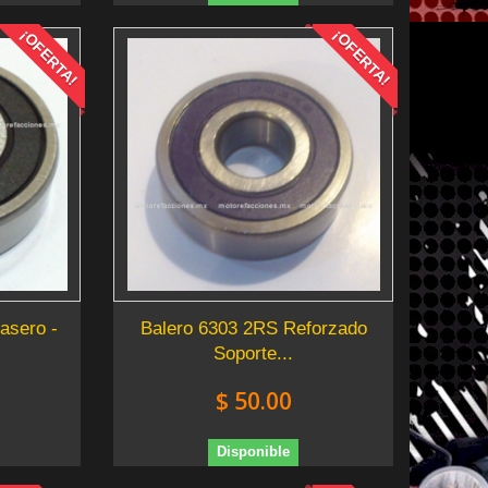
¡OFERTA!
¡OFERTA!
asero -
Balero 6303 2RS Reforzado
.
Soporte...
$ 50.00
Disponible