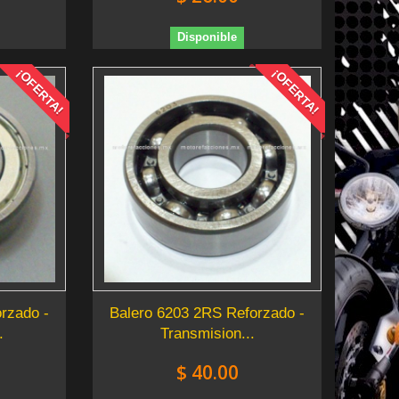
Disponible
¡OFERTA!
¡OFERTA!
rzado -
Balero 6203 2RS Reforzado -
.
Transmision...
$ 40.00