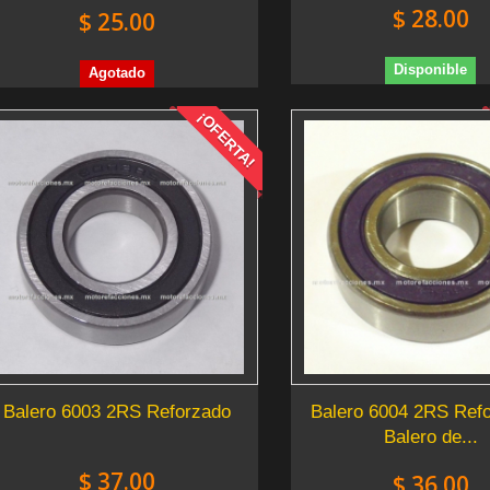
$ 28.00
$ 25.00
Disponible
Agotado
¡OFERTA!
Balero 6003 2RS Reforzado
Balero 6004 2RS Refo
Balero de...
$ 37.00
$ 36.00