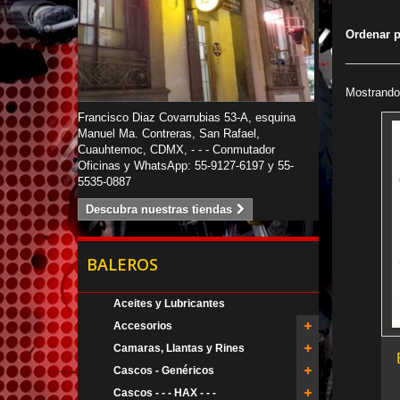
Ordenar 
Mostrando 
Francisco Diaz Covarrubias 53-A, esquina
Manuel Ma. Contreras, San Rafael,
Cuauhtemoc, CDMX, - - - Conmutador
Oficinas y WhatsApp: 55-9127-6197 y 55-
5535-0887
Descubra nuestras tiendas
BALEROS
Aceites y Lubricantes
Accesorios
Camaras, Llantas y Rines
Cascos - Genéricos
Cascos - - - HAX - - -