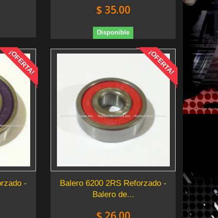
$ 35.00
Disponible
¡OFERTA!
¡OFERTA!
rzado -
Balero 6200 2RS Reforzado -
Balero de...
$ 26.00