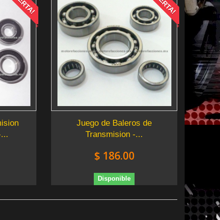
¡OFERTA!
¡OFERTA!
ision
Juego de Baleros de
...
Transmision -...
$ 186.00
Disponible