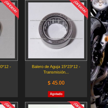
¡OFERTA!
¡OFERTA!
20*12 -
Balero de Aguja 15*23*12 -
Transmisión...
$ 45.00
Agotado