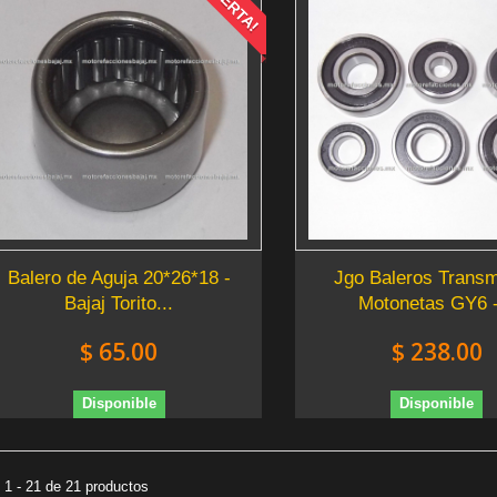
¡OFERTA!
Balero de Aguja 20*26*18 -
Jgo Baleros Transm
Bajaj Torito...
Motonetas GY6 -
$ 65.00
$ 238.00
Disponible
Disponible
1 - 21 de 21 productos