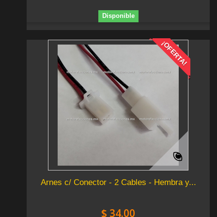
Disponible
¡OFERTA!
Arnes c/ Conector - 2 Cables - Hembra y...
$ 34.00