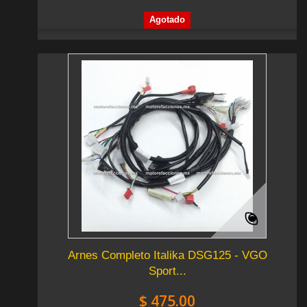
Agotado
Arnes Completo Italika DSG125 - VGO
Sport...
$ 475.00