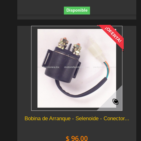
Disponible
¡OFERTA!
Bobina de Arranque - Selenoide - Conector...
$ 96.00