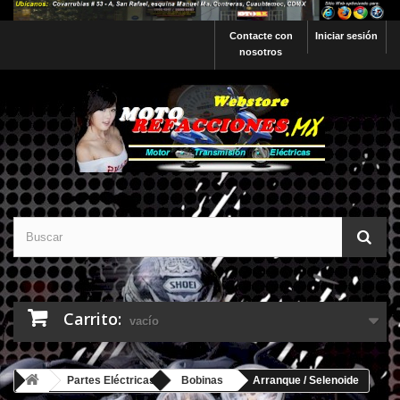
Contacte con
Iniciar sesión
nosotros
Carrito:
vacío
Partes Eléctricas
Bobinas
Arranque / Selenoide