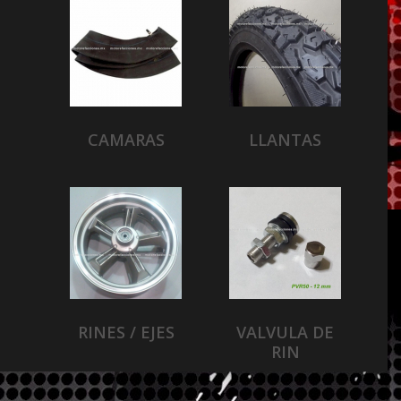
CAMARAS
LLANTAS
RINES / EJES
VALVULA DE
RIN