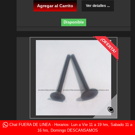
Agregar al Carrito
Ver detalles ...
Disponible
¡OFERTA!
Chat FUERA DE LINEA - Horarios: Lun a Vie 11 a 19 hrs, Sabado 11 a
Valvulas Motoneta 90cc - Italika VS90 - PS90
16 hrs, Domingo DESCANSAMOS