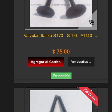
Valvulas Italika ST70 - ST90 - AT110 -...
$ 75.00
Agregar al Carrito
Ver detalles ...
Disponible
¡OFERTA!