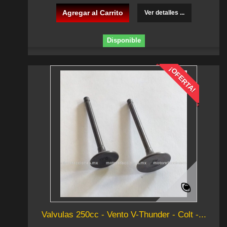
Agregar al Carrito
Ver detalles ...
Disponible
¡OFERTA!
Valvulas 250cc - Vento V-Thunder - Colt -...