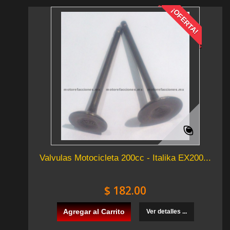
¡OFERTA!
Valvulas Motocicleta 200cc - Italika EX200...
$ 182.00
Agregar al Carrito
Ver detalles ...