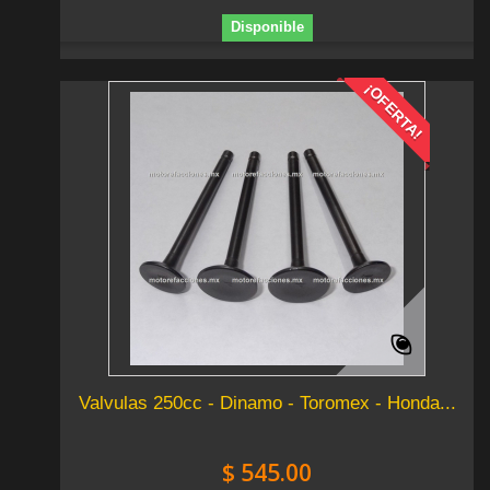
Disponible
¡OFERTA!
Valvulas 250cc - Dinamo - Toromex - Honda...
$ 545.00