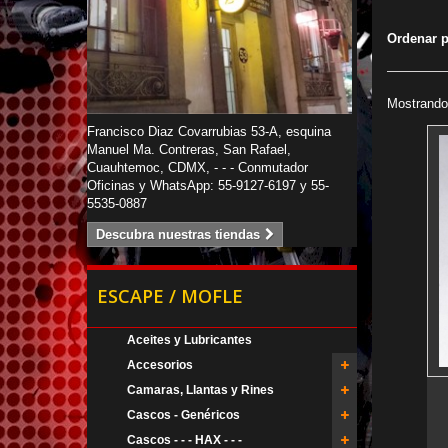
Ordenar 
Mostrando 
Francisco Diaz Covarrubias 53-A, esquina
Manuel Ma. Contreras, San Rafael,
Cuauhtemoc, CDMX, - - - Conmutador
Oficinas y WhatsApp: 55-9127-6197 y 55-
5535-0887
Descubra nuestras tiendas
ESCAPE / MOFLE
Aceites y Lubricantes
Accesorios
Camaras, Llantas y Rines
Cascos - Genéricos
Cascos - - - HAX - - -