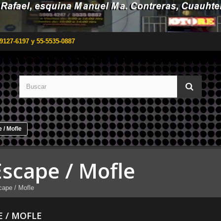
9127-6197 y 55-5535-0887
 / Mofle
Escape / Mofle
ape / Mofle
E / MOFLE