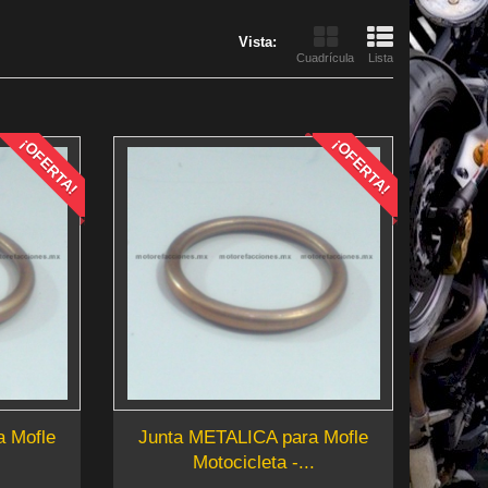
Vista:
Cuadrícula
Lista
¡OFERTA!
¡OFERTA!
a Mofle
Junta METALICA para Mofle
Motocicleta -...