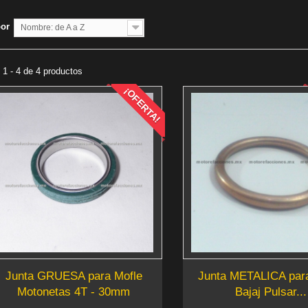
por
Nombre: de A a Z
1 - 4 de 4 productos
¡OFERTA!
Junta GRUESA para Mofle
Junta METALICA par
Motonetas 4T - 30mm
Bajaj Pulsar...