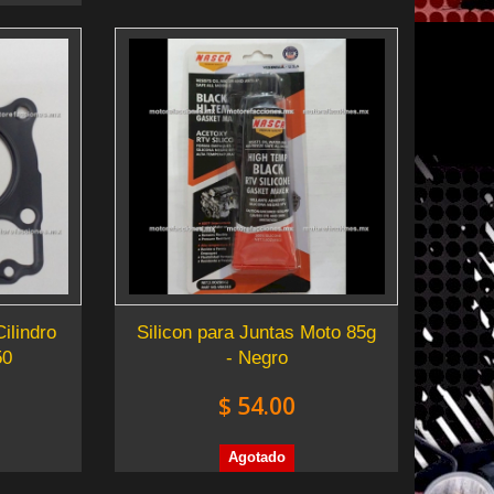
ilindro
Silicon para Juntas Moto 85g
50
- Negro
$ 54.00
Agotado