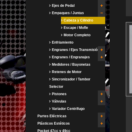
Ejes de Pedal
Empaques / Juntas
Cabeza y Cilindro
Escape / Mofle
Motor Completo
Enfriamiento
Engranes / Ejes Transmisión
Engranes / Engranajes
Medidores / Bayonetas
Retenes de Motor
Sincronizador / Tambor
Selector
Pistones
Válvulas
Variador Centrifugo
Partes Eléctricas
Plásticos Estéticos
Pocket 47cc y 49cc