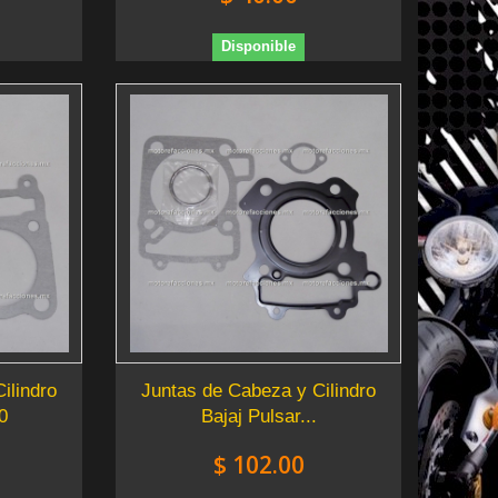
Disponible
ilindro
Juntas de Cabeza y Cilindro
0
Bajaj Pulsar...
$ 102.00