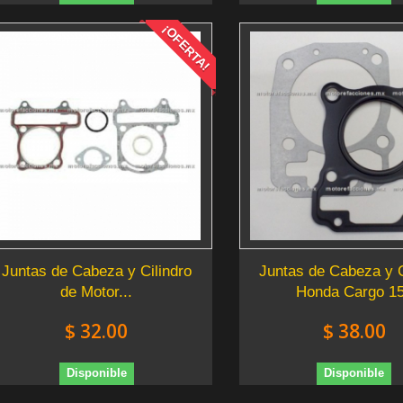
¡OFERTA!
Juntas de Cabeza y Cilindro
Juntas de Cabeza y C
de Motor...
Honda Cargo 1
$ 32.00
$ 38.00
Disponible
Disponible