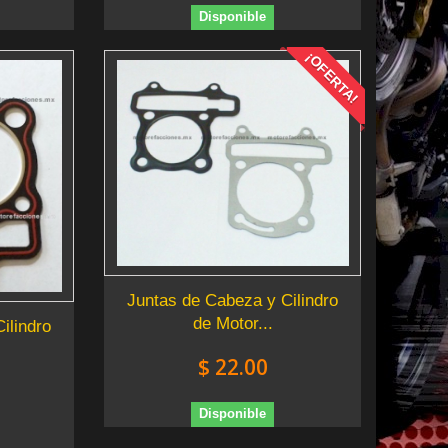
Disponible
¡OFERTA!
Juntas de Cabeza y Cilindro
de Motor...
ilindro
$ 22.00
Disponible