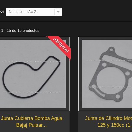
por
Nombre: de A a Z
1 - 15 de 15 productos
¡OFERTA!
Junta Cubierta Bomba Agua
Junta de Cilindro Mo
Bajaj Pulsar...
125 y 150cc (1.