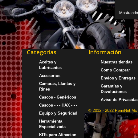
Mostrando 
Categorías
Información
Aceites y
Nuestras tiendas
Lubricantes
Como Comprar
Accesorios
Envíos y Entregas
Camaras, Llantas y
Garantías y
Rines
Devoluciones
Cascos - Genéricos
Aviso de Privacida
Cascos - - - HAX - - -
© 2012 - 2022 PemiNet.Mx
Equipo y Seguridad
Herramienta
Especializada
KITs para Afinacion