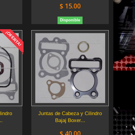
$ 15.00
Disponible
¡OFERTA!
lindro
Juntas de Cabeza y Cilindro
..
Bajaj Boxer...
$ 40.00