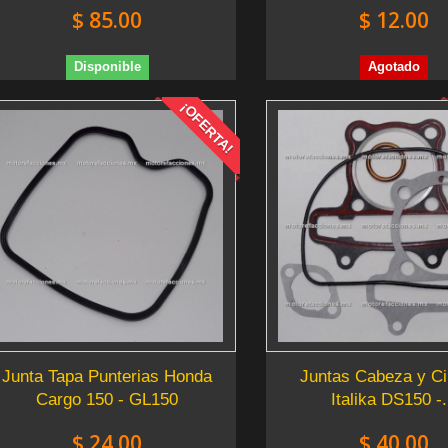
$ 85.00
$ 12.00
Disponible
Agotado
¡OFERTA!
Junta Tapa Punterias Honda
Juntas Cabeza y Ci
Cargo 150 - GL150
Italika DS150 -.
$ 24.00
$ 40.00