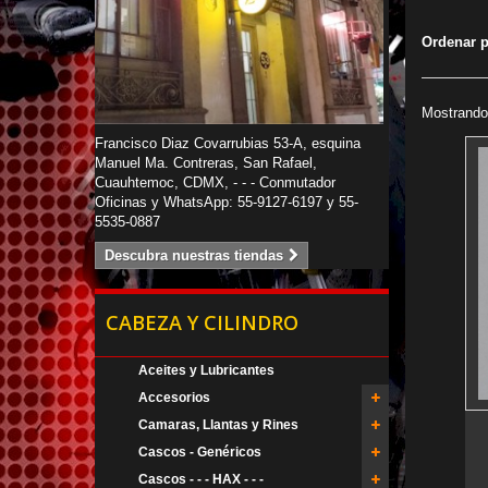
Ordenar 
Mostrando 
Francisco Diaz Covarrubias 53-A, esquina
Manuel Ma. Contreras, San Rafael,
Cuauhtemoc, CDMX, - - - Conmutador
Oficinas y WhatsApp: 55-9127-6197 y 55-
5535-0887
Descubra nuestras tiendas
CABEZA Y CILINDRO
Aceites y Lubricantes
Accesorios
Camaras, Llantas y Rines
Cascos - Genéricos
Cascos - - - HAX - - -