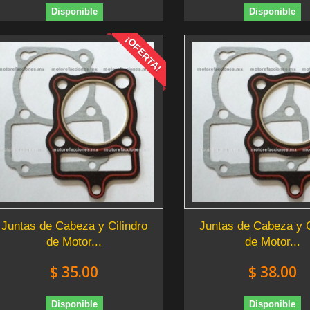
Disponible
Disponible
¡OFERTA!
Juntas de Cabeza y Cilindro
Juntas de Cabeza y C
de Motor...
de Motor...
$ 35.00
$ 38.00
Disponible
Disponible