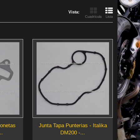
Vista:
Cuadrícula
Lista
tonetas
Junta Tapa Punterias - Italika
..
DM200 -...